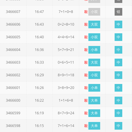
3466607
16:47
7+1+0=8
殺
小双
错
3466606
16:43
0+2+8=10
殺
大双
中
3466605
16:40
4+4+6=14
殺
小双
中
3466604
16:36
5+7+9=21
殺
小单
中
3466603
16:33
0+6+5=11
殺
大双
中
3466602
16:29
8+9+1=18
殺
小双
中
3466601
16:26
3+8+9=20
殺
小单
中
3466600
16:22
1+1+6=8
殺
大单
中
3466599
16:19
8+7+9=24
殺
大单
中
3466598
16:15
7+1+6=14
殺
大单
中