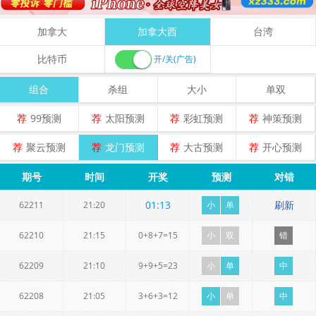
加拿大
加拿大西
台湾
比特币
开/关(广告)
组合
杀组
大小
单双
荐
99预测
荐
太阳预测
荐
彩虹预测
荐
神策预测
荐
聚云预测
荐
龙门预测
荐
大古预测
荐
开心预测
期号
时间
开奖
预测
对错
01
:
13
刷新
62211
21:20
小
单
62210
21:15
0+8+7=15
小
双
错
62209
21:10
9+9+5=23
小
单
中
62208
21:05
3+6+3=12
小
单
中