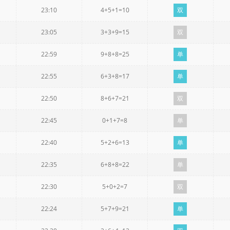
23:10
4+5+1=10
双
23:05
3+3+9=15
双
22:59
9+8+8=25
单
22:55
6+3+8=17
单
22:50
8+6+7=21
双
22:45
0+1+7=8
单
22:40
5+2+6=13
单
22:35
6+8+8=22
单
22:30
5+0+2=7
双
22:24
5+7+9=21
单