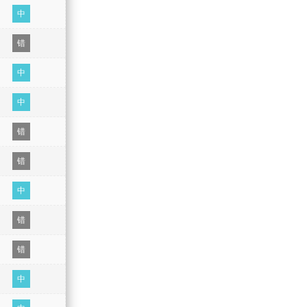
中
错
中
中
错
错
中
错
错
中