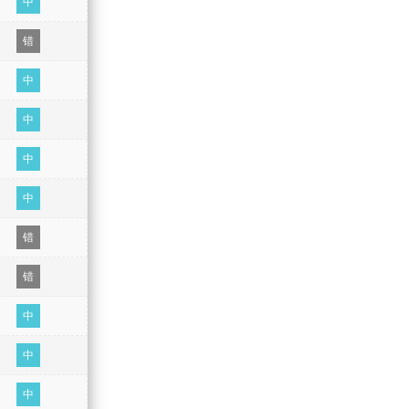
中
错
中
中
中
中
错
错
中
中
中