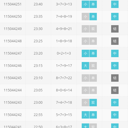
115044251
23:40
3+7+3=13
小
单
中
115044250
23:35
7+4+8=19
小
单
中
115044249
23:30
4+9+8=21
小
双
错
115044248
23:25
1+8+9=18
小
单
错
115044247
23:20
0+2+1=3
小
单
中
115044246
23:15
1+7+9=17
大
双
中
115044245
23:10
8+7+7=22
小
单
错
115044244
23:05
8+0+6=14
小
单
错
115044243
23:00
7+4+7=18
小
双
中
115044242
22:55
5+7+3=15
大
单
中
115044241
22:50
6+3+8=17
大
双
中