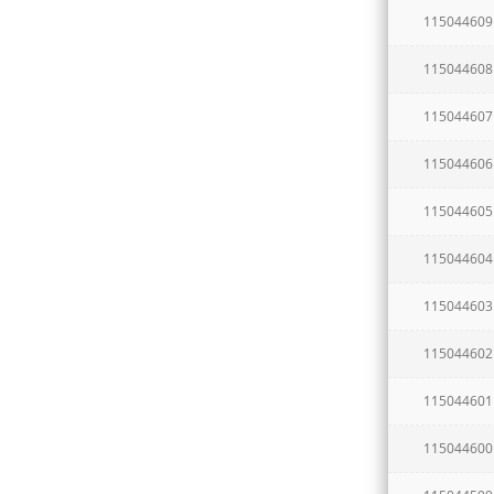
115044609
115044608
115044607
115044606
115044605
115044604
115044603
115044602
115044601
115044600