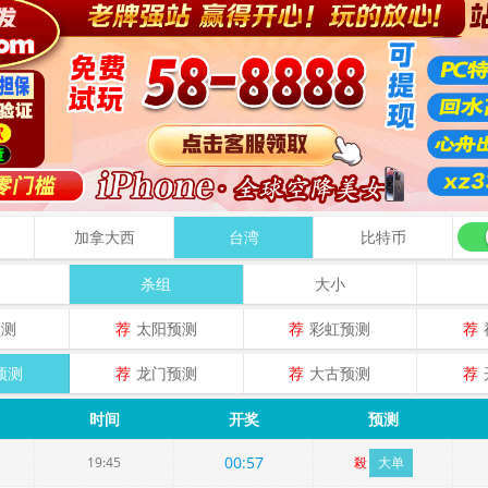
加拿大西
台湾
比特币
杀组
大小
预测
荐
太阳预测
荐
彩虹预测
荐
预测
荐
龙门预测
荐
大古预测
荐
时间
开奖
预测
00
:
56
19:45
殺
大单