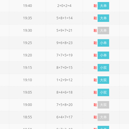
19:40
2+0+2=4
殺
大单
19:35
5+8+1=14
殺
大单
19:30
5+9+7=21
殺
大单
19:25
9+6+8=23
殺
小单
19:20
7+7+5=19
殺
小单
19:15
8+7+0=15
殺
小双
19:10
1+2+9=12
殺
大双
19:05
8+4+6=18
殺
小双
19:00
7+5+8=20
殺
大双
18:55
6+4+7=17
殺
大单