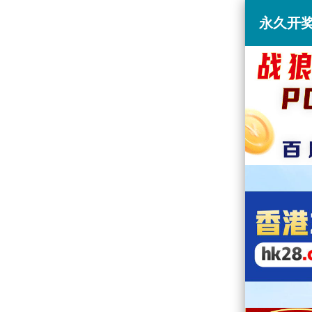
永久开奖网