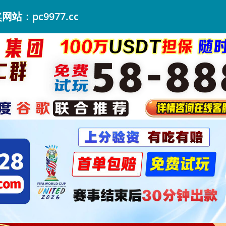
站：pc9977.cc