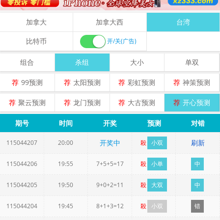
加拿大
加拿大西
台湾
比特币
开/关(广告)
组合
杀组
大小
单双
荐
99预测
荐
太阳预测
荐
彩虹预测
荐
神策预测
荐
聚云预测
荐
龙门预测
荐
大古预测
荐
开心预测
期号
时间
开奖
预测
对错
开奖中
刷新
115044207
20:00
殺
小双
115044206
19:55
7+5+5=17
殺
小单
中
115044205
19:50
9+0+2=11
殺
大双
中
115044204
19:45
8+1+3=12
殺
小双
错