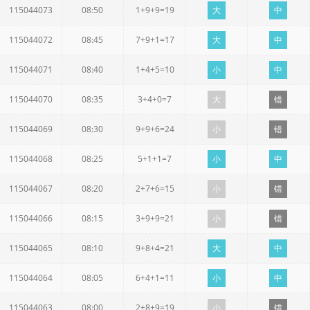
115044073
08:50
1+9+9=19
大
中
115044072
08:45
7+9+1=17
大
中
115044071
08:40
1+4+5=10
小
中
115044070
08:35
3+4+0=7
大
错
115044069
08:30
9+9+6=24
小
错
115044068
08:25
5+1+1=7
小
中
115044067
08:20
2+7+6=15
小
错
115044066
08:15
3+9+9=21
小
错
115044065
08:10
9+8+4=21
大
中
115044064
08:05
6+4+1=11
小
中
115044063
08:00
2+8+9=19
小
错