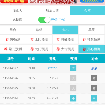
加拿大
加拿大西
台湾
比特币
开/关(广告)
组合
杀组
大小
单双
荐
99预测
荐
太阳预测
荐
彩虹预测
荐
神策预测
荐
聚云预测
荐
龙门预测
荐
大古预测
荐
开心预测
期号
时间
开奖
预测
对错
02
:
27
刷新
115044077
09:10
大
115044076
09:05
5+1+1=7
大
错
115044075
09:00
6+1+2=9
大
错
115044074
08:55
2+4+1=7
小
中