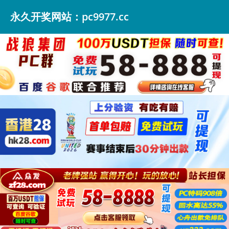
永久开奖网站：pc9977.cc